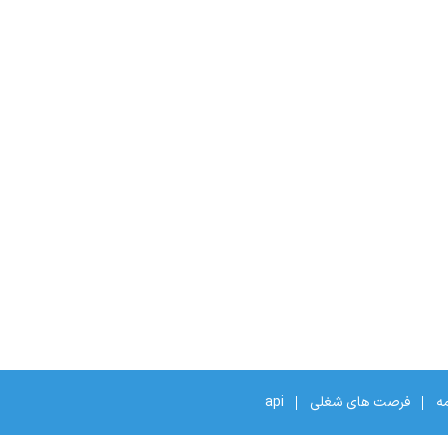
مه
فرصت های شغلی
api