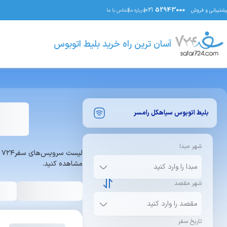
021
52943000
پشتیبانی و فروش
درباره ما
تماس با ما
آسان ترین راه خرید بلیط اتوبوس
بلیط اتوبوس
سیاهکل
رامسر
شهر مبدا
ل
مشاهده کنید.
شهر مقصد
تاریخ سفر