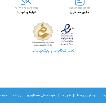
term and condition
passengers rights
حقوق مسافران
شرایط و ضوابط
ثبت شکایات و پیشنهادات
بط
پرسش و پاسخ
شهر ها
شرکت های مسافربری
وبلاگ
خبرنا