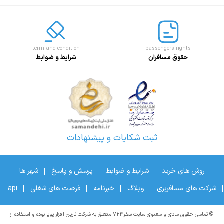
term and condition
passengers rights
حقوق مسافران
شرایط و ضوابط
ثبت شکایات و پیشنهادات
روش های خرید
شرایط و ضوابط
پرسش و پاسخ
شهر ها
شرکت های مسافربری
وبلاگ
خبرنامه
فرصت های شغلی
api
© تمامی حقوق مادی و معنوی سایت سفر۷۲۴ متعلق به شرکت نارین افزار پویا بوده و استفاده از