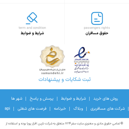
term and condition
passengers rights
حقوق مسافران
شرایط و ضوابط
ثبت شکایات و پیشنهادات
روش های خرید
شرایط و ضوابط
پرسش و پاسخ
شهر ها
شرکت های مسافربری
وبلاگ
خبرنامه
فرصت های شغلی
api
© تمامی حقوق مادی و معنوی سایت سفر۷۲۴ متعلق به شرکت نارین افزار پویا بوده و استفاده از