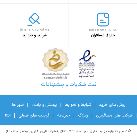
term and condition
passengers rights
حقوق مسافران
شرایط و ضوابط
ثبت شکایات و پیشنهادات
روش های خرید
شرایط و ضوابط
پرسش و پاسخ
شهر ها
شرکت های مسافربری
وبلاگ
خبرنامه
فرصت های شغلی
api
© تمامی حقوق مادی و معنوی سایت سفر۷۲۴ متعلق به شرکت نارین افزار پویا بوده و استفاده از