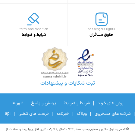
term and condition
passengers rights
حقوق مسافران
شرایط و ضوابط
ثبت شکایات و پیشنهادات
روش های خرید
شرایط و ضوابط
پرسش و پاسخ
شهر ها
شرکت های مسافربری
وبلاگ
خبرنامه
فرصت های شغلی
api
© تمامی حقوق مادی و معنوی سایت سفر۷۲۴ متعلق به شرکت نارین افزار پویا بوده و استفاده از