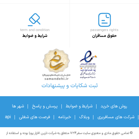
term and condition
passengers rights
حقوق مسافران
شرایط و ضوابط
ثبت شکایات و پیشنهادات
روش های خرید
شرایط و ضوابط
پرسش و پاسخ
شهر ها
شرکت های مسافربری
وبلاگ
خبرنامه
فرصت های شغلی
api
© تمامی حقوق مادی و معنوی سایت سفر۷۲۴ متعلق به شرکت نارین افزار پویا بوده و استفاده از