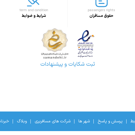
term and condition
passengers rights
حقوق مسافران
شرایط و ضوابط
ثبت شکایات و پیشنهادات
بط
پرسش و پاسخ
شهر ها
شرکت های مسافربری
وبلاگ
خبرنا