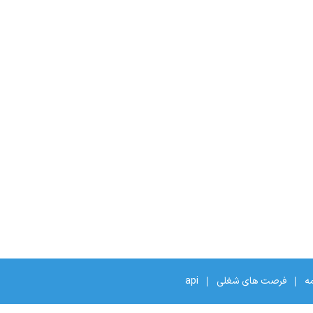
مه
فرصت های شغلی
api