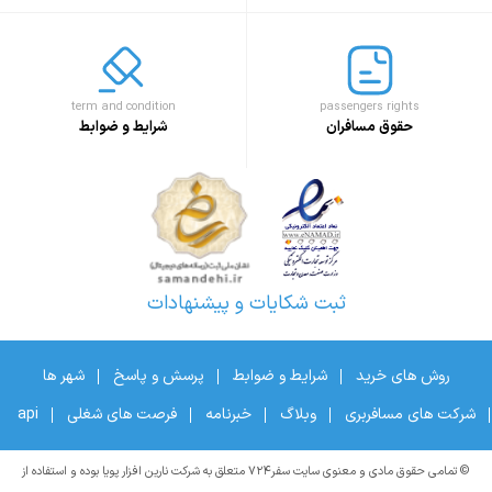
term and condition
passengers rights
حقوق مسافران
شرایط و ضوابط
ثبت شکایات و پیشنهادات
روش های خرید
شرایط و ضوابط
پرسش و پاسخ
شهر ها
شرکت های مسافربری
وبلاگ
خبرنامه
فرصت های شغلی
api
© تمامی حقوق مادی و معنوی سایت سفر۷۲۴ متعلق به شرکت نارین افزار پویا بوده و استفاده از