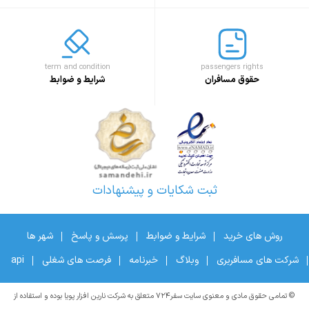
term and condition
passengers rights
حقوق مسافران
شرایط و ضوابط
ثبت شکایات و پیشنهادات
روش های خرید
شرایط و ضوابط
پرسش و پاسخ
شهر ها
شرکت های مسافربری
وبلاگ
خبرنامه
فرصت های شغلی
api
© تمامی حقوق مادی و معنوی سایت سفر۷۲۴ متعلق به شرکت نارین افزار پویا بوده و استفاده از