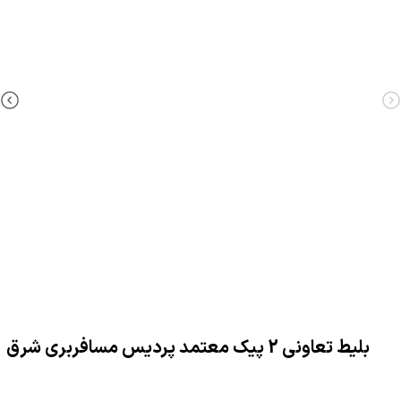
بلیط تعاونی 2 پیک معتمد پرديس مسافربري شرق