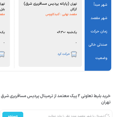
(پایانه پرديس مسافربري شرق)
تهران
تهران
شهر مبدأ
گرگان
بابل
مقصد نهایی :
گنبدکاووس
مقصد
شهر مقصد
زمان حرکت
یک‌شنبه
-
06:30
یک‌شن
-
-
صندلی خالی
حرکت کرد
وضعیت
خرید بلیط تعاونی 2 پیک معتمد از ترمینال پرديس مسافربري شرق
تهران
جستجو