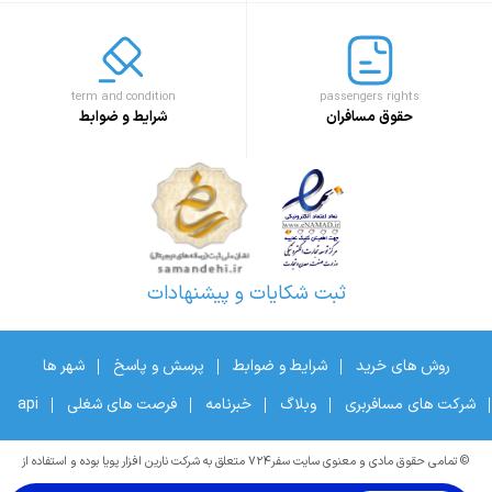
term and condition
passengers rights
حقوق مسافران
شرایط و ضوابط
ثبت شکایات و پیشنهادات
روش های خرید
شرایط و ضوابط
پرسش و پاسخ
شهر ها
شرکت های مسافربری
وبلاگ
خبرنامه
فرصت های شغلی
api
© تمامی حقوق مادی و معنوی سایت سفر۷۲۴ متعلق به شرکت نارین افزار پویا بوده و استفاده از