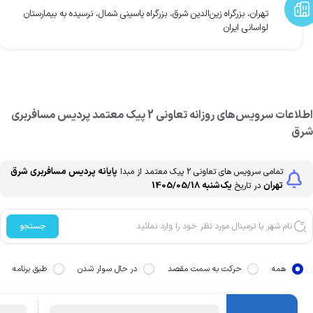
تهران، بزرگراه زين‌الدين شرق، بزرگراه ياسيني شمال، نرسيده به بيمارستان
لواساني ايران
طلاعات سرویس‌های روزانه
تعاونی 2 پیک معتمد
پرديس مسافربري
رق
پایانه پرديس مسافربري شرق
تمامی سرویس های
تعاونی 2 پیک معتمد
از مبدا
تهران
یک‌شنبه 1405/05/18
در تاریخ
جستجو
همه
حرکت به سمت مقصد
در حال سوار شدن
طبق برنامه