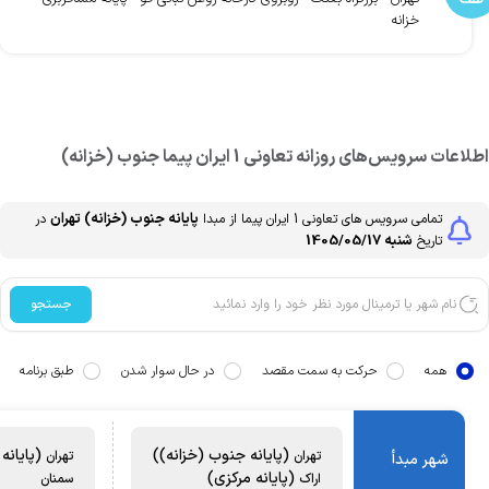
خزانه
طلاعات سرویس‌های روزانه
تعاونی 1 ایران پیما
جنوب (خزانه)
پایانه جنوب (خزانه)
تهران
تمامی سرویس های
تعاونی 1 ایران پیما
از مبدا
در
شنبه 1405/05/17
تاریخ
جستجو
همه
حرکت به سمت مقصد
در حال سوار شدن
طبق برنامه
(پایانه جنوب (خزانه))
(پایانه 
تهران
تهران
شهر مبدأ
(پایانه مرکزی)
اراک
سمنان