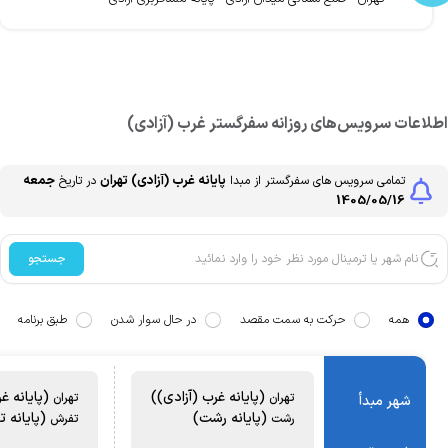
طلاعات سرویس‌های روزانه
سفرگستر
غرب (آزادی)
پایانه غرب (آزادی)
تهران
جمعه
تمامی سرویس های
سفرگستر
از مبدا
در تاریخ
1405/05/16
جستجو
همه
حرکت به سمت مقصد
در حال سوار شدن
طبق برنامه
(پایانه غرب (آزادی))
(پایانه غر
تهران
تهران
شهر مبدأ
(پایانه رشت)
(پایانه ت
رشت
تفرش