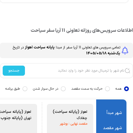
طلاعات سرویس‌های روزانه
تعاونی 11 آریا سفر
سیاحت
پایانه سیاحت
اهواز
تمامی سرویس های
تعاونی 11 آریا سفر
از مبدا
در تاریخ
یک‌شنبه 1405/05/18
جستجو
همه
حرکت به سمت مقصد
در حال سوار شدن
طبق برنامه
(پایانه سیاحت)
(پایانه سیاحت
اهواز
اهواز
شهر مبدأ
(پایانه جنوب (
چغادک
تهران
مقصد نهایی :
بوشهر
شهر مقصد