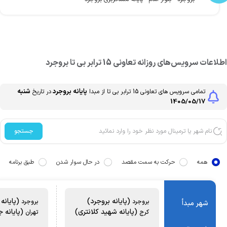
طلاعات سرویس‌های روزانه
تعاونی 15 ترابر بی تا
بروجرد
پایانه بروجرد
شنبه
تمامی سرویس های
تعاونی 15 ترابر بی تا
از مبدا
در تاریخ
1405/05/17
جستجو
همه
حرکت به سمت مقصد
در حال سوار شدن
طبق برنامه
(پایانه بروجرد)
(پایانه 
بروجرد
بروجرد
شهر مبدأ
(پایانه شهید کلانتری)
(پایانه ج
کرج
تهران