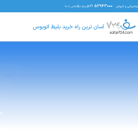
021
52943000
پشتیبانی و فروش
درباره ما
تماس با ما
آسان ترین راه خرید بلیط اتوبوس
خ