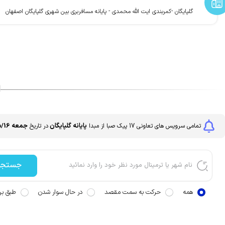
گلپایگان -کمربندی ایت الله محمدی - پایانه مسافربری بین شهری گلپایگان اصفهان
ا
پایانه گلپایگان
جمعه 1405/05/16
تمامی سرویس های
تعاونی 17 پیک صبا
از مبدا
در تاریخ
جستجو
همه
حرکت به سمت مقصد
در حال سوار شدن
طبق برن