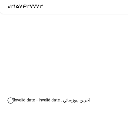
03157437773
آخرین بروزرسانی
:
Invalid date
-
Invalid date