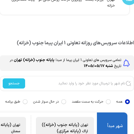
خزانه
طلاعات سرویس‌های روزانه
تعاونی 1 ایران پیما
جنوب (خزانه)
پایانه جنوب (خزانه)
تهران
تمامی سرویس های
تعاونی 1 ایران پیما
از مبدا
در
شنبه 1405/05/17
تاریخ
جستجو
همه
حرکت به سمت مقصد
در حال سوار شدن
طبق برنامه
(پایانه جنوب (خزانه))
(پایانه 
تهران
تهران
شهر مبدأ
(پایانه مرکزی)
اراک
سمنان