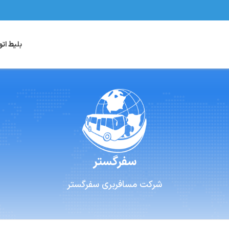
بلیط ات
سفرگستر
شرکت مسافربری
سفرگستر