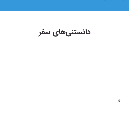
دانستنی‌های سفر
۱۳۹۸/۴/۶
وی
حضور سفر۷۲۴ در دومین رویداد
سفر۷۲۴
۱۳۹۷/۹/۱
رویدا
 روی
اصفها
خبر
۱۳۹۷/۱/۲۶