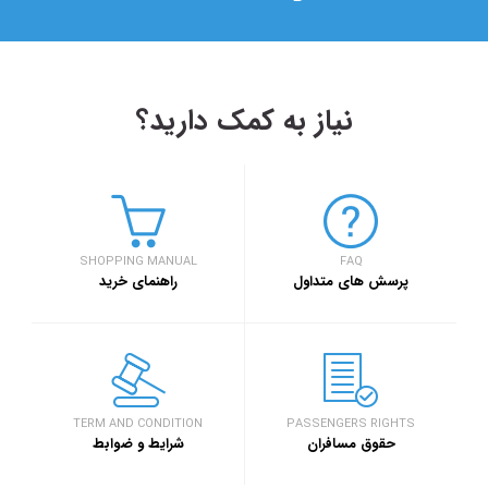
نیاز به کمک دارید؟
۱۴۰۳/۵/۱۷
 بهار کارآفرینان استارتاپی تبریز
بلیط اتوبوس مس
اربعین ۱۴۰۳
SHOPPING MANUAL
FAQ
خبر
پرسش های متداول
راهنمای خرید
وبلاگ
د بزرگ گردشگری «میدان تا میدان»، به مناسبت یکم آذر ماه روز
۱۴۰۳/۵/۱۰
ن برگزار خواهد شد.
بلیط اتوبوس تهر
اربعین ۱۴۰۳
TERM AND CONDITION
PASSENGERS RIGHTS
حقوق مسافران
شرایط و ضوابط
وبلاگ