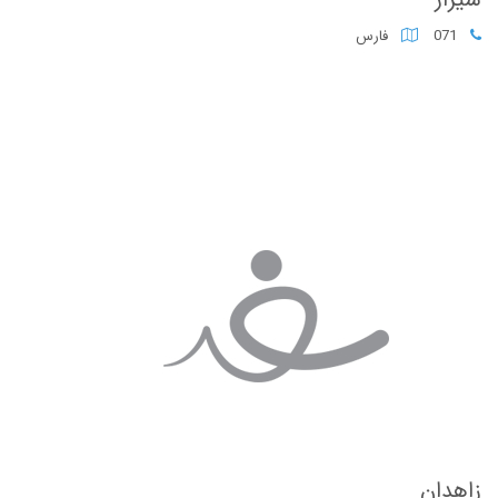
071
فارس
زاهدان