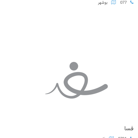
077
بوشهر
فسا