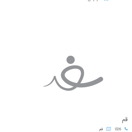
قم
026
قم