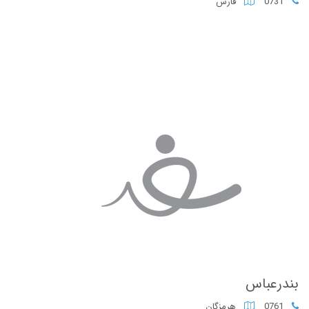
0731
فارس
بندرعباس
0761
هرمزگان