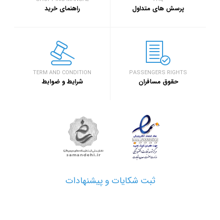
سفر۷۲۴
خبر
پرسش های متداول
راهنمای خرید
۱۳۹۷/۹/۱
رویداد بزرگ گرد
اصفهان برگزار خ
خبر
TERM AND CONDITION
PASSENGERS RIGHTS
حقوق مسافران
شرایط و ضوابط
۱۳۹۷/۱/۲۶
مدارک مورد نیاز 
خبر
۱۳۹۷/۱/۲۶
نحوه دریافت ارز
خبر
ثبت شکایات و پیشنهادات