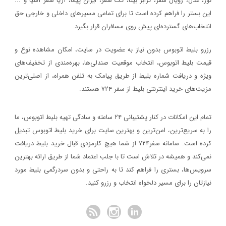
نور، عدل، رویال سفر، ترابر بیتا، تک سفر، ایران پیما، آریا سفر آسیا و ...
سفر۷۲۴
خبر
این بستر را فراهم کرده است تا برای تمامی مسیرهای داخلی و خارجی حق
۱۳۹۷/۹/۱
انتخاب‌های گسترده‌ای پیش روی مسافران قرار بگیرد.
رویداد بزرگ گردشگری «میدان تا میدان»، به مناسبت یکم آذر ماه روز
رزرو بلیط اتوبوس بدون نیاز به عضویت در سایت، امکان مشاهده نوع و
اصفهان برگزار خواهد شد.
قیمت بلیط اتوبوس، انتخاب موقعیت صندلی‌ها، بهره‌مندی از تخفیف‌های
خبر
ویژه و دریافت شماره‌ بلیط از طریق پیامک به تلفن همراه، از اصلی‌ترین
مزیت‌های خرید اینترنتی بلیط از سفر ۷۲۴ هستند.
۱۳۹۷/۱/۲۶
مدارک مورد نیاز برای خرید ارز مسافرتی
تمام این امکانات در کنار پشتیبانی‌ ۲۴ ساعته و سادگی تهیه بلیط اتوبوس، ما
خبر
را به سریع‌ترین، امن‌ترین و بهترین سایت برای خرید بلیط اتوبوس تبدیل
کرده است. سامانه سفر۷۲۴ از شما هیچ کارمزدی قبال خرید بلیط دریافت
۱۳۹۷/۱/۲۶
نمی‌کند و همیشه در تلاش است تا با جلب اعتماد شما از طریق ارائه بهترین
نحوه دریافت ارز مسافرتی از بانک‌ها
سرویس‌ها، بستری را فراهم کند تا به راحتی و بدون سردرگمی بلیط مورد
خبر
نیازتان را برای مسیر دلخواه انتخاب و رزرو کنید.