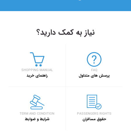
نیاز به کمک دارید؟
۱۴۰۳/۵/۱۷
 بهار کارآفرینان استارتاپی تبریز
بلیط اتوبوس مس
اربعین ۱۴۰۳
SHOPPING MANUAL
FAQ
خبر
پرسش های متداول
راهنمای خرید
وبلاگ
د بزرگ گردشگری «میدان تا میدان»، به مناسبت یکم آذر ماه روز
۱۴۰۳/۵/۱۰
ن برگزار خواهد شد.
بلیط اتوبوس تهر
اربعین ۱۴۰۳
TERM AND CONDITION
PASSENGERS RIGHTS
حقوق مسافران
شرایط و ضوابط
وبلاگ