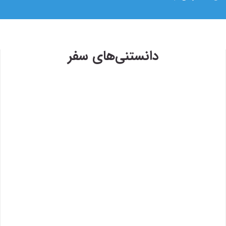
دانستنی‌های سفر
۱۳۹۸/۴/۶
وی
حضور سفر۷۲۴ در دومین رویداد
سفر۷۲۴
۱۳۹۷/۹/۱
رویدا
 روی
اصفها
خبر
۱۳۹۷/۱/۲۶