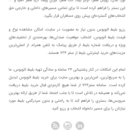
نور، عدل، رویال سفر، ترابر بیتا، تک سفر، ایران پیما، آریا سفر آسیا و ...
سفر۷۲۴
خبر
این بستر را فراهم کرده است تا برای تمامی مسیرهای داخلی و خارجی حق
۱۳۹۷/۹/۱
انتخاب‌های گسترده‌ای پیش روی مسافران قرار بگیرد.
رویداد بزرگ گردشگری «میدان تا میدان»، به مناسبت یکم آذر ماه روز
رزرو بلیط اتوبوس بدون نیاز به عضویت در سایت، امکان مشاهده نوع و
اصفهان برگزار خواهد شد.
قیمت بلیط اتوبوس، انتخاب موقعیت صندلی‌ها، بهره‌مندی از تخفیف‌های
خبر
ویژه و دریافت شماره‌ بلیط از طریق پیامک به تلفن همراه، از اصلی‌ترین
مزیت‌های خرید اینترنتی بلیط از سفر ۷۲۴ هستند.
۱۳۹۷/۱/۲۶
مدارک مورد نیاز برای خرید ارز مسافرتی
تمام این امکانات در کنار پشتیبانی‌ ۲۴ ساعته و سادگی تهیه بلیط اتوبوس، ما
خبر
را به سریع‌ترین، امن‌ترین و بهترین سایت برای خرید بلیط اتوبوس تبدیل
کرده است. سامانه سفر۷۲۴ از شما هیچ کارمزدی قبال خرید بلیط دریافت
۱۳۹۷/۱/۲۶
نمی‌کند و همیشه در تلاش است تا با جلب اعتماد شما از طریق ارائه بهترین
نحوه دریافت ارز مسافرتی از بانک‌ها
سرویس‌ها، بستری را فراهم کند تا به راحتی و بدون سردرگمی بلیط مورد
خبر
نیازتان را برای مسیر دلخواه انتخاب و رزرو کنید.