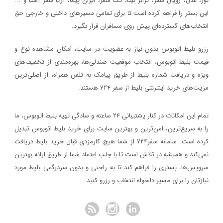
نور، عدل، رویال سفر، ترابر بیتا، تک سفر، ایران پیما، آریا سفر آسیا و ...
سفر۷۲۴
خبر
این بستر را فراهم کرده است تا برای تمامی مسیرهای داخلی و خارجی حق
۱۳۹۷/۹/۱
انتخاب‌های گسترده‌ای پیش روی مسافران قرار بگیرد.
رویداد بزرگ گردشگری «میدان تا میدان»، به مناسبت یکم آذر ماه روز
رزرو بلیط اتوبوس بدون نیاز به عضویت در سایت، امکان مشاهده نوع و
اصفهان برگزار خواهد شد.
قیمت بلیط اتوبوس، انتخاب موقعیت صندلی‌ها، بهره‌مندی از تخفیف‌های
خبر
ویژه و دریافت شماره‌ بلیط از طریق پیامک به تلفن همراه، از اصلی‌ترین
مزیت‌های خرید اینترنتی بلیط از سفر ۷۲۴ هستند.
۱۳۹۷/۱/۲۶
مدارک مورد نیاز برای خرید ارز مسافرتی
تمام این امکانات در کنار پشتیبانی‌ ۲۴ ساعته و سادگی تهیه بلیط اتوبوس، ما
خبر
را به سریع‌ترین، امن‌ترین و بهترین سایت برای خرید بلیط اتوبوس تبدیل
کرده است. سامانه سفر۷۲۴ از شما هیچ کارمزدی قبال خرید بلیط دریافت
۱۳۹۷/۱/۲۶
نمی‌کند و همیشه در تلاش است تا با جلب اعتماد شما از طریق ارائه بهترین
نحوه دریافت ارز مسافرتی از بانک‌ها
سرویس‌ها، بستری را فراهم کند تا به راحتی و بدون سردرگمی بلیط مورد
خبر
نیازتان را برای مسیر دلخواه انتخاب و رزرو کنید.