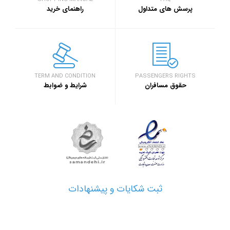
سفر۷۲۴
خبر
پرسش های متداول
راهنمای خرید
۱۳۹۷/۹/۱
رویداد بزرگ گرد
اصفهان برگزار خ
خبر
TERM AND CONDITION
PASSENGERS RIGHTS
حقوق مسافران
شرایط و ضوابط
۱۳۹۷/۱/۲۶
مدارک مورد نیاز 
خبر
۱۳۹۷/۱/۲۶
نحوه دریافت ارز
خبر
ثبت شکایات و پیشنهادات