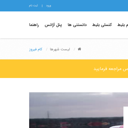
ورود
ثبت نام
م بلیط
کنسلی بلیط
دانستنی ها
پنل آژانس
راهنما
لیست شهرها
کام فیروز
وس مراجعه فرمایید