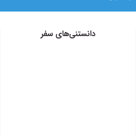
دانستنی‌های سفر
۱۳۹۸/۴/۶
وی
حضور سفر۷۲۴ در دومین رویداد
سفر۷۲۴
۱۳۹۷/۹/۱
رویدا
 روی
اصفها
خبر
۱۳۹۷/۱/۲۶