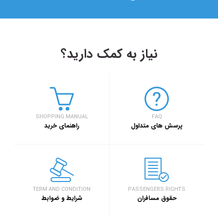
نیاز به کمک دارید؟
۱۴۰۳/۵/۱۷
 بهار کارآفرینان استارتاپی تبریز
بلیط اتوبوس مس
اربعین ۱۴۰۳
SHOPPING MANUAL
FAQ
خبر
پرسش های متداول
راهنمای خرید
وبلاگ
د بزرگ گردشگری «میدان تا میدان»، به مناسبت یکم آذر ماه روز
۱۴۰۳/۵/۱۰
ن برگزار خواهد شد.
بلیط اتوبوس تهر
اربعین ۱۴۰۳
TERM AND CONDITION
PASSENGERS RIGHTS
حقوق مسافران
شرایط و ضوابط
وبلاگ