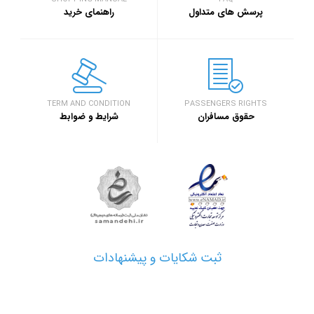
سفر۷۲۴
خبر
پرسش های متداول
راهنمای خرید
۱۳۹۷/۹/۱
رویداد بزرگ گرد
اصفهان برگزار خ
خبر
TERM AND CONDITION
PASSENGERS RIGHTS
حقوق مسافران
شرایط و ضوابط
۱۳۹۷/۱/۲۶
مدارک مورد نیاز 
خبر
۱۳۹۷/۱/۲۶
نحوه دریافت ارز
خبر
ثبت شکایات و پیشنهادات