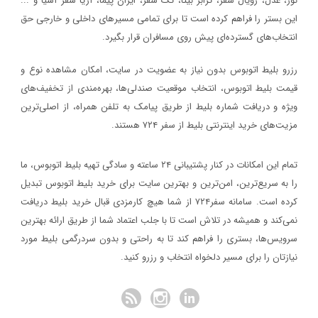
نور، عدل، رویال سفر، ترابر بیتا، تک سفر، ایران پیما، آریا سفر آسیا و ...
سفر۷۲۴
خبر
این بستر را فراهم کرده است تا برای تمامی مسیرهای داخلی و خارجی حق
۱۳۹۷/۹/۱
انتخاب‌های گسترده‌ای پیش روی مسافران قرار بگیرد.
رویداد بزرگ گردشگری «میدان تا میدان»، به مناسبت یکم آذر ماه روز
رزرو بلیط اتوبوس بدون نیاز به عضویت در سایت، امکان مشاهده نوع و
اصفهان برگزار خواهد شد.
قیمت بلیط اتوبوس، انتخاب موقعیت صندلی‌ها، بهره‌مندی از تخفیف‌های
خبر
ویژه و دریافت شماره‌ بلیط از طریق پیامک به تلفن همراه، از اصلی‌ترین
مزیت‌های خرید اینترنتی بلیط از سفر ۷۲۴ هستند.
۱۳۹۷/۱/۲۶
مدارک مورد نیاز برای خرید ارز مسافرتی
تمام این امکانات در کنار پشتیبانی‌ ۲۴ ساعته و سادگی تهیه بلیط اتوبوس، ما
خبر
را به سریع‌ترین، امن‌ترین و بهترین سایت برای خرید بلیط اتوبوس تبدیل
کرده است. سامانه سفر۷۲۴ از شما هیچ کارمزدی قبال خرید بلیط دریافت
۱۳۹۷/۱/۲۶
نمی‌کند و همیشه در تلاش است تا با جلب اعتماد شما از طریق ارائه بهترین
نحوه دریافت ارز مسافرتی از بانک‌ها
سرویس‌ها، بستری را فراهم کند تا به راحتی و بدون سردرگمی بلیط مورد
خبر
نیازتان را برای مسیر دلخواه انتخاب و رزرو کنید.