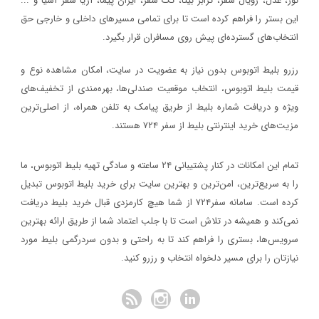
نور، عدل، رویال سفر، ترابر بیتا، تک سفر، ایران پیما، آریا سفر آسیا و ...
سفر۷۲۴
خبر
این بستر را فراهم کرده است تا برای تمامی مسیرهای داخلی و خارجی حق
۱۳۹۷/۹/۱
انتخاب‌های گسترده‌ای پیش روی مسافران قرار بگیرد.
رویداد بزرگ گردشگری «میدان تا میدان»، به مناسبت یکم آذر ماه روز
رزرو بلیط اتوبوس بدون نیاز به عضویت در سایت، امکان مشاهده نوع و
اصفهان برگزار خواهد شد.
قیمت بلیط اتوبوس، انتخاب موقعیت صندلی‌ها، بهره‌مندی از تخفیف‌های
خبر
ویژه و دریافت شماره‌ بلیط از طریق پیامک به تلفن همراه، از اصلی‌ترین
مزیت‌های خرید اینترنتی بلیط از سفر ۷۲۴ هستند.
۱۳۹۷/۱/۲۶
مدارک مورد نیاز برای خرید ارز مسافرتی
تمام این امکانات در کنار پشتیبانی‌ ۲۴ ساعته و سادگی تهیه بلیط اتوبوس، ما
خبر
را به سریع‌ترین، امن‌ترین و بهترین سایت برای خرید بلیط اتوبوس تبدیل
کرده است. سامانه سفر۷۲۴ از شما هیچ کارمزدی قبال خرید بلیط دریافت
۱۳۹۷/۱/۲۶
نمی‌کند و همیشه در تلاش است تا با جلب اعتماد شما از طریق ارائه بهترین
نحوه دریافت ارز مسافرتی از بانک‌ها
سرویس‌ها، بستری را فراهم کند تا به راحتی و بدون سردرگمی بلیط مورد
خبر
نیازتان را برای مسیر دلخواه انتخاب و رزرو کنید.