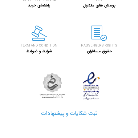
سفر۷۲۴
خبر
پرسش های متداول
راهنمای خرید
۱۳۹۷/۹/۱
رویداد بزرگ گرد
اصفهان برگزار خ
خبر
TERM AND CONDITION
PASSENGERS RIGHTS
حقوق مسافران
شرایط و ضوابط
۱۳۹۷/۱/۲۶
مدارک مورد نیاز 
خبر
۱۳۹۷/۱/۲۶
نحوه دریافت ارز
خبر
ثبت شکایات و پیشنهادات