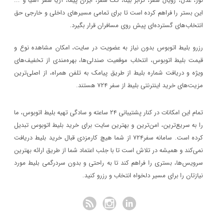
نور، عدل، رویال سفر، ترابر بیتا، تک سفر، ایران پیما، آریا سفر آسیا و ...
این بستر را فراهم کرده است تا برای تمامی مسیرهای داخلی و خارجی حق
وبلاگ
انتخاب‌های گسترده‌ای پیش روی مسافران قرار بگیرد.
آذر ماه روز
۱۴۰۳/۵/۱۰
رزرو بلیط اتوبوس بدون نیاز به عضویت در سایت، امکان مشاهده نوع و
بلیط اتوبوس تهران به نجف : بهترین انتخاب برای شرکت در پیاده
قیمت بلیط اتوبوس، انتخاب موقعیت صندلی‌ها، بهره‌مندی از تخفیف‌های
اربعین ۱۴۰۳
ویژه و دریافت شماره‌ بلیط از طریق پیامک به تلفن همراه، از اصلی‌ترین
وبلاگ
مزیت‌های خرید اینترنتی بلیط از سفر ۷۲۴ هستند.
۱۴۰۳/۱/۲۶
تمام این امکانات در کنار پشتیبانی‌ ۲۴ ساعته و سادگی تهیه بلیط اتوبوس، ما
روش خرید از سفر۷۲۴ + راهنمای خرید بلیط
را به سریع‌ترین، امن‌ترین و بهترین سایت برای خرید بلیط اتوبوس تبدیل
وبلاگ
کرده است. سامانه سفر۷۲۴ از شما هیچ کارمزدی قبال خرید بلیط دریافت
نمی‌کند و همیشه در تلاش است تا با جلب اعتماد شما از طریق ارائه بهترین
۱۴۰۲/۱۲/۷
سرویس‌ها، بستری را فراهم کند تا به راحتی و بدون سردرگمی بلیط مورد
جاهای دیدنی شیراز | آشنایی با ۱۹ مکان دیدنی و تفریحی
نیازتان را برای مسیر دلخواه انتخاب و رزرو کنید.
وبلاگ
سفر نوروزی
شیراز