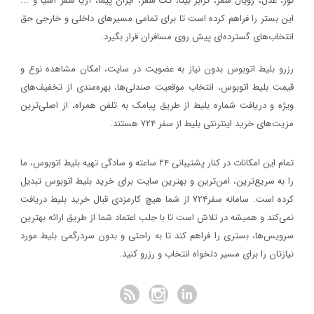
نور، عدل، رویال سفر، ترابر بیتا، تک سفر، ایران پیما، آریا سفر آسیا و ...
این بستر را فراهم کرده است تا برای تمامی مسیرهای داخلی و خارجی حق
وبلاگ
انتخاب‌های گسترده‌ای پیش روی مسافران قرار بگیرد.
آذر ماه روز
۱۴۰۳/۵/۱۰
رزرو بلیط اتوبوس بدون نیاز به عضویت در سایت، امکان مشاهده نوع و
بلیط اتوبوس تهران به نجف : بهترین انتخاب برای شرکت در پیاده
قیمت بلیط اتوبوس، انتخاب موقعیت صندلی‌ها، بهره‌مندی از تخفیف‌های
اربعین ۱۴۰۳
ویژه و دریافت شماره‌ بلیط از طریق پیامک به تلفن همراه، از اصلی‌ترین
وبلاگ
مزیت‌های خرید اینترنتی بلیط از سفر ۷۲۴ هستند.
۱۴۰۳/۱/۲۶
تمام این امکانات در کنار پشتیبانی‌ ۲۴ ساعته و سادگی تهیه بلیط اتوبوس، ما
روش خرید از سفر۷۲۴ + راهنمای خرید بلیط
را به سریع‌ترین، امن‌ترین و بهترین سایت برای خرید بلیط اتوبوس تبدیل
وبلاگ
کرده است. سامانه سفر۷۲۴ از شما هیچ کارمزدی قبال خرید بلیط دریافت
نمی‌کند و همیشه در تلاش است تا با جلب اعتماد شما از طریق ارائه بهترین
۱۴۰۲/۱۲/۷
سرویس‌ها، بستری را فراهم کند تا به راحتی و بدون سردرگمی بلیط مورد
جاهای دیدنی شیراز | آشنایی با ۱۹ مکان دیدنی و تفریحی
نیازتان را برای مسیر دلخواه انتخاب و رزرو کنید.
وبلاگ
سفر نوروزی
شیراز