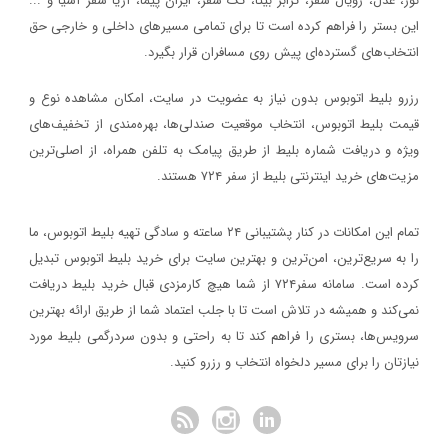
نور، عدل، رویال سفر، ترابر بیتا، تک سفر، ایران پیما، آریا سفر آسیا و ...
سفر۷۲۴
خبر
این بستر را فراهم کرده است تا برای تمامی مسیرهای داخلی و خارجی حق
۱۳۹۷/۹/۱
انتخاب‌های گسترده‌ای پیش روی مسافران قرار بگیرد.
رویداد بزرگ گردشگری «میدان تا میدان»، به مناسبت یکم آذر ماه روز
رزرو بلیط اتوبوس بدون نیاز به عضویت در سایت، امکان مشاهده نوع و
اصفهان برگزار خواهد شد.
قیمت بلیط اتوبوس، انتخاب موقعیت صندلی‌ها، بهره‌مندی از تخفیف‌های
خبر
ویژه و دریافت شماره‌ بلیط از طریق پیامک به تلفن همراه، از اصلی‌ترین
مزیت‌های خرید اینترنتی بلیط از سفر ۷۲۴ هستند.
۱۳۹۷/۱/۲۶
مدارک مورد نیاز برای خرید ارز مسافرتی
تمام این امکانات در کنار پشتیبانی‌ ۲۴ ساعته و سادگی تهیه بلیط اتوبوس، ما
خبر
را به سریع‌ترین، امن‌ترین و بهترین سایت برای خرید بلیط اتوبوس تبدیل
کرده است. سامانه سفر۷۲۴ از شما هیچ کارمزدی قبال خرید بلیط دریافت
۱۳۹۷/۱/۲۶
نمی‌کند و همیشه در تلاش است تا با جلب اعتماد شما از طریق ارائه بهترین
نحوه دریافت ارز مسافرتی از بانک‌ها
سرویس‌ها، بستری را فراهم کند تا به راحتی و بدون سردرگمی بلیط مورد
خبر
نیازتان را برای مسیر دلخواه انتخاب و رزرو کنید.