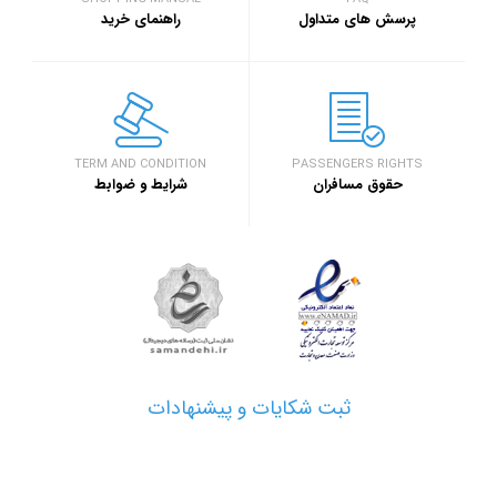
سفر۷۲۴
خبر
پرسش های متداول
راهنمای خرید
۱۳۹۷/۹/۱
رویداد بزرگ گرد
اصفهان برگزار خ
خبر
TERM AND CONDITION
PASSENGERS RIGHTS
حقوق مسافران
شرایط و ضوابط
۱۳۹۷/۱/۲۶
مدارک مورد نیاز 
خبر
۱۳۹۷/۱/۲۶
نحوه دریافت ارز
خبر
ثبت شکایات و پیشنهادات