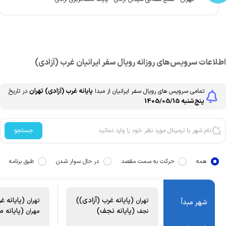
طلاعات سرویس‌های روزانه
رویال سفر ایرانیان
غرب (آزادی)
پایانه غرب (آزادی)
تهران
تمامی سرویس های
رویال سفر ایرانیان
از مبدا
در تاریخ
پنج‌شنبه 1405/05/15
جستجو
همه
حرکت به سمت مقصد
در حال سوار شدن
طبق برنامه
(پایانه غرب (آزادی))
(پایانه غر
تهران
تهران
شهر مبدأ
(پایانه نجف)
(پایانه مه
نجف
مهران