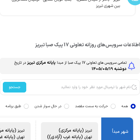
بین شهری تبریز
طلاعات سرویس‌های روزانه
تعاونی 17 پیک صبا
تبریز
پایانه مرکزی
تبریز
تمامی سرویس های
تعاونی 17 پیک صبا
از مبدا
در تاریخ
دوشنبه 1405/05/19
جستجو
همه
حرکت به سمت مقصد
در حال سوار شدن
طبق برنامه
(پایانه مرکزی)
(پایانه مر
تبریز
تبریز
شهر مبدأ
(پایانه غرب (آزادی))
(پایانه غر
تهران
تهران