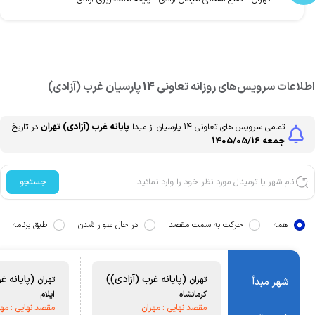
طلاعات سرویس‌های روزانه
تعاونی 14 پارسیان
غرب (آزادی)
پایانه غرب (آزادی)
تهران
تمامی سرویس های
تعاونی 14 پارسیان
از مبدا
در تاریخ
جمعه 1405/05/16
جستجو
همه
حرکت به سمت مقصد
در حال سوار شدن
طبق برنامه
(پایانه غرب (آزادی))
(پایانه غر
تهران
تهران
شهر مبدأ
کرمانشاه
ایلام
مقصد نهایی :
مهران
مقصد نهایی :
مهر