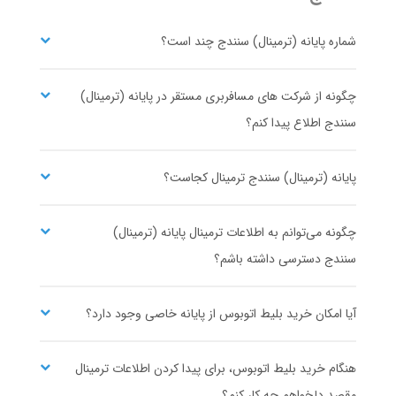
۱
۹،۴۳۰،۰۰۰
شروع قیمت از
ریال
شماره پایانه (ترمینال) سنندج چند است؟
تعاونی 15 ترابر بی تا
همسفر
مشاهده ساعت حرکت و خرید بلیط اتوبوس
چگونه از شرکت های مسافربری مستقر در پایانه (ترمینال)
سنندج اطلاع پیدا کنم؟
تهران
سنندج
پایانه (ترمینال) سنندج ترمینال کجاست؟
پایانه غرب (آزادی)
پایانه سنندج
دیدار سیر گیتی
ايران پيمان
۳۰
۸،۰۷۵،۰۰۰
شروع قیمت از
ریال
چگونه می‌توانم به اطلاعات ترمینال پایانه (ترمینال)
مشاهده ساعت حرکت و خرید بلیط اتوبوس
سنندج دسترسی داشته باشم؟
آیا امکان خرید بلیط اتوبوس از پایانه خاصی وجود دارد؟
رشت
سنندج
سیروسفر ایران
تعاونی 7 عدل
هنگام خرید بلیط اتوبوس، برای پیدا کردن اطلاعات ترمینال
پایانه رشت
پایانه سنندج
مقصد دلخواهم چه کار کنم؟