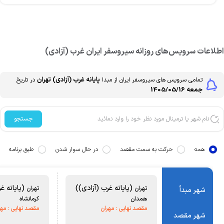
طلاعات سرویس‌های روزانه
سیروسفر ایران
غرب (آزادی)
پایانه غرب (آزادی)
تهران
تمامی سرویس های
سیروسفر ایران
از مبدا
در تاریخ
جمعه 1405/05/16
جستجو
همه
حرکت به سمت مقصد
در حال سوار شدن
طبق برنامه
(پایانه غرب (آزادی))
(پایانه غر
تهران
تهران
شهر مبدأ
همدان
کرمانشاه
مقصد نهایی :
مهران
مقصد نهایی :
مهر
شهر مقصد