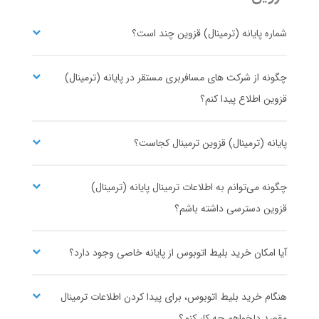
۵
۴،۵۰۰،۰۰۰
شروع قیمت از
ریال
شماره پایانه (ترمینال) قزوین چند است؟
تعاونی 11 آریا سفر
مشاهده ساعت حرکت و خرید بلیط اتوبوس
تک سفر ایرانیان
چگونه از شرکت های مسافربری مستقر در پایانه (ترمینال)
قزوین اطلاع پیدا کنم؟
کرمانشاه
قزوین
پایانه (ترمینال) قزوین ترمینال کجاست؟
پایانه کرمانشاه
پایانه قزوین
۱
۷،۶۱۰،۰۰۰
شروع قیمت از
ریال
چگونه می‌توانم به اطلاعات ترمینال پایانه (ترمینال)
مشاهده ساعت حرکت و خرید بلیط اتوبوس
قزوین دسترسی داشته باشم؟
آیا امکان خرید بلیط اتوبوس از پایانه خاصی وجود دارد؟
مشهد
قزوین
هنگام خرید بلیط اتوبوس، برای پیدا کردن اطلاعات ترمینال
پایانه امام رضا
پایانه قزوین
مقصد دلخواهم چه کار کنم؟