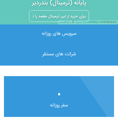
پایانه (ترمینال) بندردیر
Leaflet
| ©
OpenStreetMap
contributors
سرویس های روزانه
شرکت های مستقر
۰
سفر روزانه