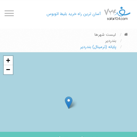
oggle
آسان ترین راه خرید بلیط اتوبوس
gation
لیست شهرها
بندردیر
پایانه (ترمینال) بندردیر
+
−