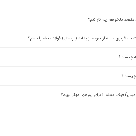
ل مقصد دلخواهم چه کار کنم؟
فربری مد نظر خودم از پایانه (ترمینال) فولاد محله را ببینم؟
حله چیست؟
ه چیست؟
نال) فولاد محله را برای روزهای دیگر ببینم؟