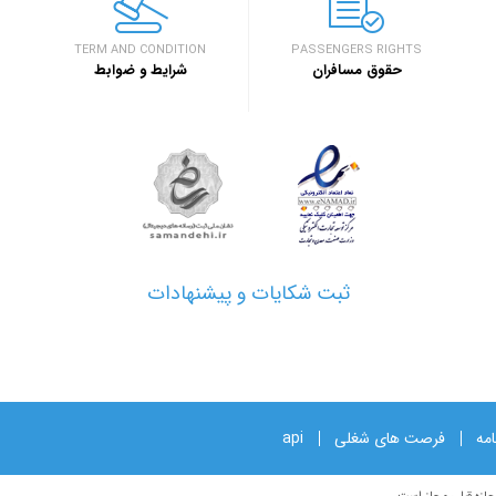
اصفهان برگزار خ
خبر
TERM AND CONDITION
PASSENGERS RIGHTS
حقوق مسافران
شرایط و ضوابط
۱۳۹۷/۱/۲۶
مدارک مورد نیاز 
خبر
۱۳۹۷/۱/۲۶
نحوه دریافت ارز
خبر
ثبت شکایات و پیشنهادات
امه
فرصت های شغلی
api