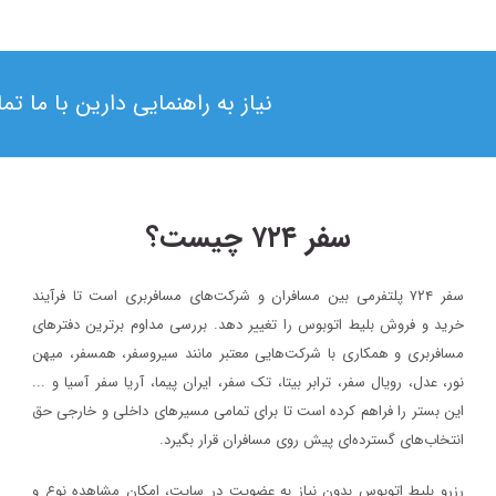
نیاز به راهنمایی دارین با ما ت
سفر ۷۲۴ چیست؟
سفر ۷۲۴ پلتفرمی بین مسافران و شرکت‌های مسافربری است تا فرآیند
۱۳۹۸/۴/۶
خرید و فروش بلیط اتوبوس را تغییر دهد. بررسی مداوم برترین دفترهای
حضور سفر۷۲۴ در دومین رویداد بهار کارآفرینان استارتاپی تبریز
مسافربری و همکاری با شرکت‌هایی معتبر مانند سیروسفر، همسفر، میهن‌
نور، عدل، رویال سفر، ترابر بیتا، تک سفر، ایران پیما، آریا سفر آسیا و ...
سفر۷۲۴
خبر
این بستر را فراهم کرده است تا برای تمامی مسیرهای داخلی و خارجی حق
۱۳۹۷/۹/۱
انتخاب‌های گسترده‌ای پیش روی مسافران قرار بگیرد.
رویداد بزرگ گردشگری «میدان تا میدان»، به مناسبت یکم آذر ماه روز
رزرو بلیط اتوبوس بدون نیاز به عضویت در سایت، امکان مشاهده نوع و