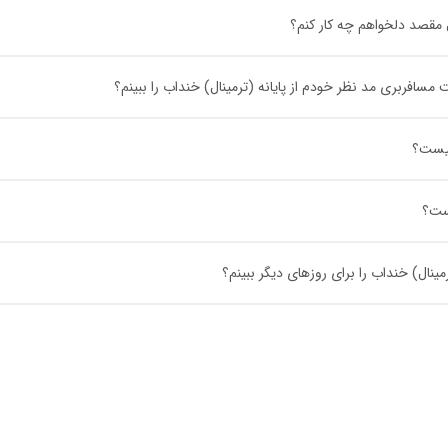
ل مقصد دلخواهم چه کار کنم؟
افربری مد نظر خودم از پایانه (ترمینال) خنداب را ببینم؟
چیست؟
یست؟
ینال) خنداب را برای روزهای دیگر ببینم؟