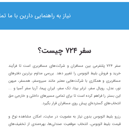
نیاز به راهنمایی دارین با ما ت
سفر ۷۲۴ چیست؟
سفر ۷۲۴ پلتفرمی بین مسافران و شرکت‌های مسافربری است تا فرآیند
۱۳۹۸/۴/۶
خرید و فروش بلیط اتوبوس را تغییر دهد. بررسی مداوم برترین دفترهای
حضور سفر۷۲۴ در دومین رویداد بهار کارآفرینان استارتاپی تبریز
مسافربری و همکاری با شرکت‌هایی معتبر مانند سیروسفر، همسفر، میهن‌
نور، عدل، رویال سفر، ترابر بیتا، تک سفر، ایران پیما، آریا سفر آسیا و ...
سفر۷۲۴
خبر
این بستر را فراهم کرده است تا برای تمامی مسیرهای داخلی و خارجی حق
۱۳۹۷/۹/۱
انتخاب‌های گسترده‌ای پیش روی مسافران قرار بگیرد.
رویداد بزرگ گردشگری «میدان تا میدان»، به مناسبت یکم آذر ماه روز
رزرو بلیط اتوبوس بدون نیاز به عضویت در سایت، امکان مشاهده نوع و
اصفهان برگزار خواهد شد.
قیمت بلیط اتوبوس، انتخاب موقعیت صندلی‌ها، بهره‌مندی از تخفیف‌های
خبر