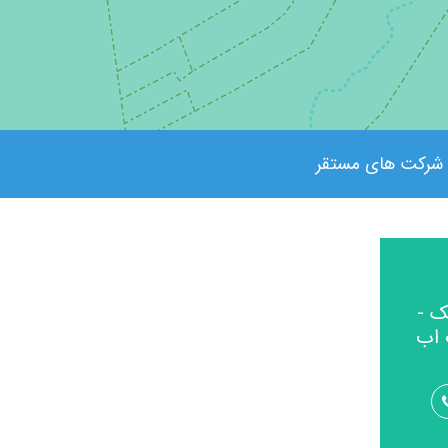
شرکت های مستقر
ک -
 اب