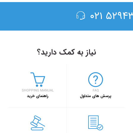
۵۲۹۴۳۰۰
نیاز به کمک دارید؟
۱۳۹۸/۴/۶
حضور سفر۷۲۴ در دومین رویداد بهار کارآفرینان استارتاپی تبریز
SHOPPING MANUAL
FAQ
سفر۷۲۴
خبر
پرسش های متداول
راهنمای خرید
۱۳۹۷/۹/۱
رویداد بزرگ گرد
اصفهان برگزار خ
خبر