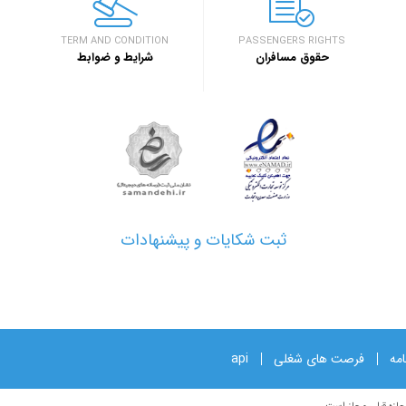
اصفهان برگزار خواهد 
خبر
TERM AND CONDITION
PASSENGERS RIGHTS
حقوق مسافران
شرایط و ضوابط
۱۳۹۷/۱/۲۶
مدارک مورد نیاز برای 
خبر
۱۳۹۷/۱/۲۶
نحوه دریافت ارز مساف
خبر
ثبت شکایات و پیشنهادات
امه
فرصت های شغلی
api