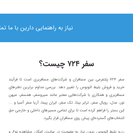
نیاز به راهنمایی دارین با ما ت
سفر ۷۲۴ چیست؟
سفر ۷۲۴ پلتفرمی بین مسافران و شرکت‌های مسافربری است تا فرآیند
۱۳۹۸/۴/۶
خرید و فروش بلیط اتوبوس را تغییر دهد. بررسی مداوم برترین دفترهای
حضور سفر۷۲۴ در دومین رویداد بهار کارآفرینان استارتاپی تبریز
مسافربری و همکاری با شرکت‌هایی معتبر مانند سیروسفر، همسفر، میهن‌
نور، عدل، رویال سفر، ترابر بیتا، تک سفر، ایران پیما، آریا سفر آسیا و ...
سفر۷۲۴
خبر
این بستر را فراهم کرده است تا برای تمامی مسیرهای داخلی و خارجی حق
۱۳۹۷/۹/۱
انتخاب‌های گسترده‌ای پیش روی مسافران قرار بگیرد.
رویداد بزرگ گردشگری «میدان تا میدان»، به مناسبت یکم آذر ماه روز
رزرو بلیط اتوبوس بدون نیاز به عضویت در سایت، امکان مشاهده نوع و