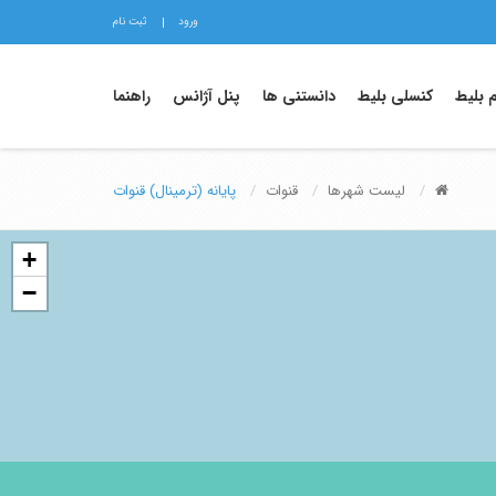
ورود
ثبت نام
م بلیط
کنسلی بلیط
دانستنی ها
پنل آژانس
راهنما
لیست شهرها
قنوات
پایانه (ترمینال) قنوات
+
−