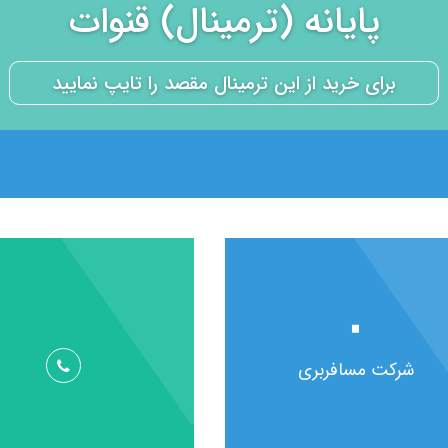
پایانه (ترمینال) قنوات
۰
شرکت مسافربری