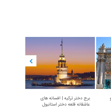
برج دختر ترکیه | افسانه های
مرکز خرید 
عاشقانه قلعه دختر استانبول
+آدرس و فروش