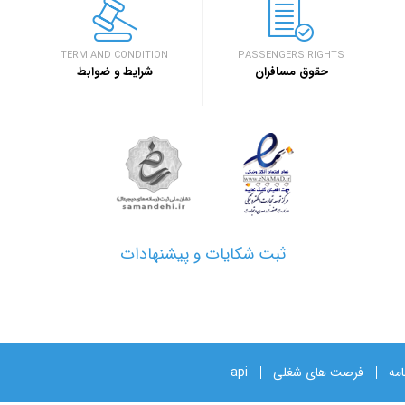
اصفهان برگزار خواهد شد.
خبر
TERM AND CONDITION
PASSENGERS RIGHTS
حقوق مسافران
شرایط و ضوابط
۱۳۹۷/۱/۲۶
مدارک مورد نیاز برای خرید ارز
خبر
۱۳۹۷/۱/۲۶
نحوه دریافت ارز مسافرتی از ب
خبر
ثبت شکایات و پیشنهادات
امه
فرصت های شغلی
api