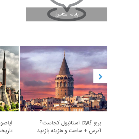
پایانه استانبول
مشاهده ادامه مطلب
| مراکز
برج گالاتا استانبول کجاست؟
ایاصو
ای دیدنی
آدرس + ساعت و هزینه بازدید
تاریخچ