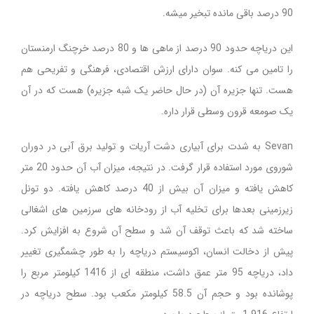
90 درصد باقی مانده تبخیر میشه.
این دریاچه حدود 90 درصد از ماهی ها و 80 درصد خرچنگ ارمنستان
را تامین می کنه. سوان دارای ارزش اقتصادی، فرهنگی و تفریحی هم
هست. تنها جزیره آن (در حال حاضر یک شبه جزیره) هست که در آن
یک صومعه قرون وسطی قرار داره.
Sevan به شدت برای آبیاری دشت آریات و تولید برق آبی در دوران
شوروی مورد استفاده قرار گرفت. در نتیجه، میزان آب آن حدود 20 متر
کاهش یافته و میزان آن بیش از 40 درصد کاهش یافته. دو تونل
زیرزمینی بعدها برای تخلیه آب از رودخانه های سرزمین های اشغالی
ساخته شد که باعث توقف آن شد و سطح آن شروع به افزایش کرد.
پیش از دخالت انسان، اکوسیستم دریاچه را به طور چشمگیری تغییر
داد، دریاچه 95 متر عمق داشت، منطقه ای از 1416 کیلومتر مربع را
پوشانده بود و حجم آن 58.5 کیلومتر مکعب بود. سطح دریاچه در