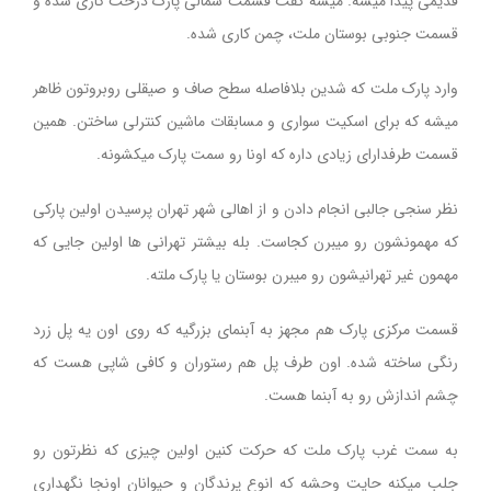
قدیمی پیدا میشه. میشه گفت قسمت شمالی پارک درخت کاری شده و
قسمت جنوبی بوستان ملت، چمن کاری شده.
وارد پارک ملت که شدین بلافاصله سطح صاف و صیقلی روبروتون ظاهر
میشه که برای اسکیت سواری و مسابقات ماشین کنترلی ساختن. همین
قسمت طرفدارای زیادی داره که اونا رو سمت پارک میکشونه.
نظر سنجی جالبی انجام دادن و از اهالی شهر تهران پرسیدن اولین پارکی
که مهمونشون رو میبرن کجاست. بله بیشتر تهرانی ها اولین جایی که
مهمون غیر تهرانیشون رو میبرن بوستان یا پارک ملته.
قسمت مرکزی پارک هم مجهز به آبنمای بزرگیه که روی اون یه پل زرد
رنگی ساخته شده. اون طرف پل هم رستوران و کافی شاپی هست که
چشم اندازش رو به آبنما هست.
به سمت غرب پارک ملت که حرکت کنین اولین چیزی که نظرتون رو
جلب میکنه حایت وحشه که انوع پرندگان و حیوانان اونجا نگهداری