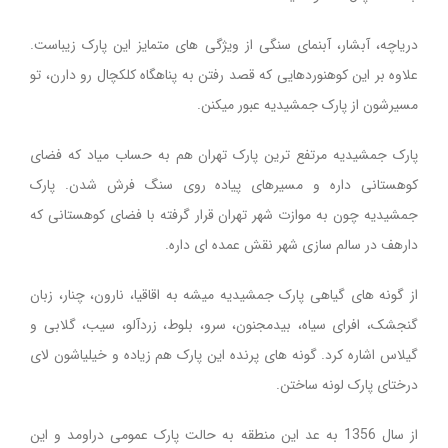
دریاچه، آبشار، آبنمای سنگی از ویژگی های متمایز این پارک زیباست.
علاوه بر این کوهنوردهایی که قصد رفتن به پناهگاه کلکچال رو دارن، تو
مسیرشون از پارک جمشیدیه عبور میکنن.
پارک جمشیدیه مرتفع ترین پارک تهران هم به حساب میاد که فضای
کوهستانی داره و مسیرهای پیاده روی سنگ فرش شدن. پارک
جمشیدیه چون به موازت شهر تهران قرار گرفته با فضای کوهستانی که
دارهف در سالم سازی شهر نقش عمده ای داره.
از گونه های گیاهی پارک جمشیدیه میشه به اقاقیا، نارون، چنار، زبان
گنجشک، افرای سیاه، بیدمجنون، سرو، بلوط، زردآلو، سیب، گلابی و
گیلاس اشاره کرد. گونه های پرنده این پارک هم زیاده و خیلیاشون لای
درختای پارک لونه ساختن.
از سال 1356 به عد این منطقه به حالت پارک عمومی دراومد و این