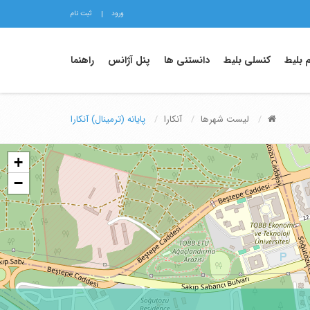
ورود
ثبت نام
م بلیط
کنسلی بلیط
دانستنی ها
پنل آژانس
راهنما
لیست شهرها
آنکارا
پایانه (ترمینال) آنکارا
+
−