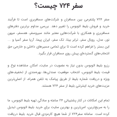
سفر ۷۲۴ چیست؟
سفر ۷۲۴ پلتفرمی بین مسافران و شرکت‌های مسافربری است تا فرآیند
۱۳۹۸/۴/۶
خرید و فروش بلیط اتوبوس را تغییر دهد. بررسی مداوم برترین دفترهای
حضور سفر۷۲۴ در دومین رویداد بهار کارآفرینان استارتاپی تبریز
مسافربری و همکاری با شرکت‌هایی معتبر مانند سیروسفر، همسفر، میهن‌
نور، عدل، رویال سفر، ترابر بیتا، تک سفر، ایران پیما، آریا سفر آسیا و ...
سفر۷۲۴
خبر
این بستر را فراهم کرده است تا برای تمامی مسیرهای داخلی و خارجی حق
۱۳۹۷/۹/۱
انتخاب‌های گسترده‌ای پیش روی مسافران قرار بگیرد.
رویداد بزرگ گردشگری «میدان تا میدان»، به مناسبت یکم آذر ماه روز
رزرو بلیط اتوبوس بدون نیاز به عضویت در سایت، امکان مشاهده نوع و
اصفهان برگزار خواهد شد.
قیمت بلیط اتوبوس، انتخاب موقعیت صندلی‌ها، بهره‌مندی از تخفیف‌های
خبر
ویژه و دریافت شماره‌ بلیط از طریق پیامک به تلفن همراه، از اصلی‌ترین
مزیت‌های خرید اینترنتی بلیط از سفر ۷۲۴ هستند.
۱۳۹۷/۱/۲۶
مدارک مورد نیاز برای خرید ارز مسافرتی
تمام این امکانات در کنار پشتیبانی‌ ۲۴ ساعته و سادگی تهیه بلیط اتوبوس، ما
خبر
را به سریع‌ترین، امن‌ترین و بهترین سایت برای خرید بلیط اتوبوس تبدیل
کرده است. سامانه سفر۷۲۴ از شما هیچ کارمزدی قبال خرید بلیط دریافت