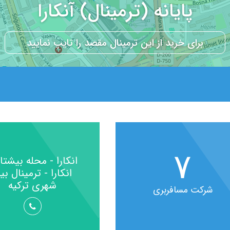
پایانه (ترمینال) آنکارا
۷
انکارا - محله بیشت
انکارا - ترمینال بی
شهری ترکیه
شرکت مسافربری