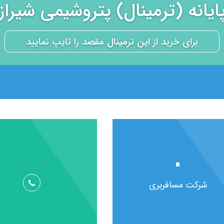
ایانه (ترمینال) پتروشیمی شیراز
۰
شرکت مسافربری