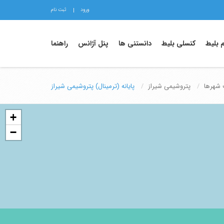
ورود
ثبت نام
م بلیط
کنسلی بلیط
دانستنی ها
پنل آژانس
راهنما
شهرها
پتروشیمی شیراز
پایانه (ترمینال) پتروشیمی شیراز
+
−