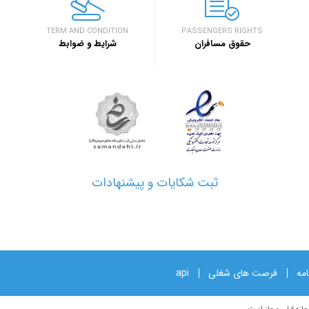
اصفهان برگزار خواهد 
خبر
TERM AND CONDITION
PASSENGERS RIGHTS
حقوق مسافران
شرایط و ضوابط
۱۳۹۷/۱/۲۶
مدارک مورد نیاز برای 
خبر
۱۳۹۷/۱/۲۶
نحوه دریافت ارز مساف
خبر
ثبت شکایات و پیشنهادات
امه
فرصت های شغلی
api