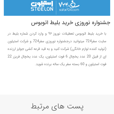
جشنواره نوروزی خرید بلیط اتوبوس
با خرید بلیط اتوبوس تعطیلات نوروز ۹۶ و وارد کردن شماره بلیط در
سایت سفر724 میتوانید درجشنواره نوروزی سفر724 و شرکت استیلون
(تولید کننده لوازم خانگی) شرکت کنید و به قید قرعه کشی جوایز ارزنده
ای از قبیل 20 عدد یخچال 6 فوت استیلون، یک عدد یخچال فریزر 22
فوت استیلون و 60 بسته سفر یک ساله برنده شوید.
پست های مرتبط