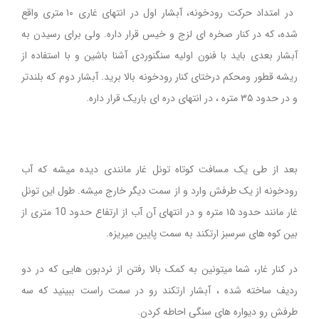
در امتداد حرکت رودخونه، آبشار اول در انتهای غاری ۱۰ متری واقع
شده، که در کنار صخره ای لزج و خیس قرار داره. ولی برای رسیدن به
آبشار بعدی باید با فنون اولیه سنگنوردی آشنا باشین و با استفاده از
ریشه قطور ومحکم درختای کنار رودخونه بالا برید. آبشار دوم که بلندتر
و در حدود ۳۵ متره ، در انتهای دره ای باریک قرار داره.
بعد از طی یک مسافت کوتاه تونل غار مانندی دیده میشه که آب
رودخونه از یک طرفش وارد و از سمت دیگر خارج میشه. طول این تونل
غار مانند حدود ۱۵ متره و در انتهای آن آب از ارتفاع حدود 10 متری از
بین کوه های سرسبز ارتکند به سمت پایین میریزه.
در کنار غار، شما میتونین به کمک بالا رفتن از نردبون هایی که در دو
ردیف ساخته شده ، آبشار ارتکند رو در سمت راست ببینید که سه
طرفش رو دیواره های سنگی احاطه کردن.